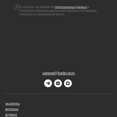
я согласен на обработку
персональных данных
и
получение информационных материалов платформы
ForDecor по электронной почте.
support@fordecor.ru
эксперты
витрина
журнал