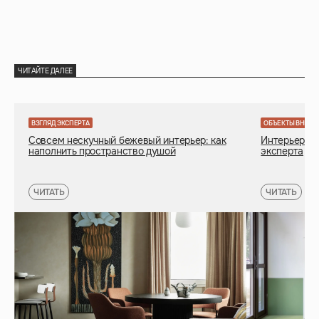
ЧИТАЙТЕ ДАЛЕЕ
ВЗГЛЯД ЭКСПЕРТА
ОБЪЕКТЫ ВНИМ
Совсем нескучный бежевый интерьер: как
Интерьер де
наполнить пространство душой
эксперта