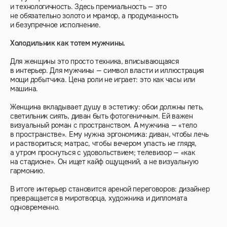
и технологичность. Здесь премиальность — это
не обязательно золото и мрамор, а продуманность
и безупречное исполнение.
Холодильник как тотем мужчины.
Для женщины это просто техника, вписывающаяся
в интерьер. Для мужчины — символ власти и иллюстрация
мощи добытчика. Цена роли не играет: это как часы или
машина.
Женщина вкладывает душу в эстетику: обои должны петь,
светильник сиять, диван быть фотогеничным. Ей важен
визуальный роман с пространством. А мужчина — «тело
в пространстве». Ему нужна эргономика: диван, чтобы лечь
и раствориться; матрас, чтобы вечером упасть не глядя,
а утром проснуться с удовольствием; телевизор — «как
на стадионе». Он ищет кайф ощущений, а не визуальную
гармонию.
В итоге интерьер становится ареной переговоров: дизайнер
превращается в миротворца, художника и дипломата
одновременно.