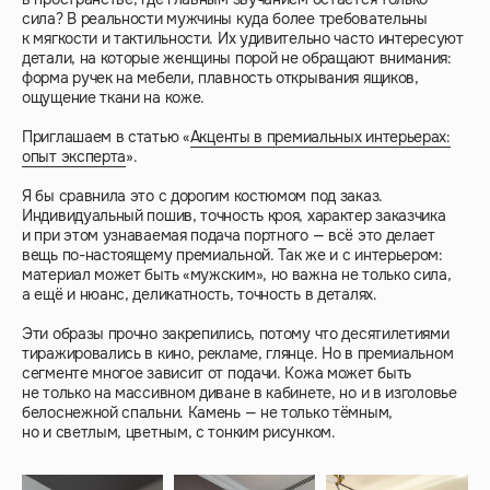
сила? В реальности мужчины куда более требовательны
к мягкости и тактильности. Их удивительно часто интересуют
детали, на которые женщины порой не обращают внимания:
форма ручек на мебели, плавность открывания ящиков,
ощущение ткани на коже.
Приглашаем в статью «
Акценты в премиальных интерьерах:
опыт эксперта
».
Я бы сравнила это с дорогим костюмом под заказ.
Индивидуальный пошив, точность кроя, характер заказчика
и при этом узнаваемая подача портного — всё это делает
вещь по-настоящему премиальной. Так же и с интерьером:
материал может быть «мужским», но важна не только сила,
а ещё и нюанс, деликатность, точность в деталях.
Эти образы прочно закрепились, потому что десятилетиями
тиражировались в кино, рекламе, глянце. Но в премиальном
сегменте многое зависит от подачи. Кожа может быть
не только на массивном диване в кабинете, но и в изголовье
белоснежной спальни. Камень — не только тёмным,
но и светлым, цветным, с тонким рисунком.