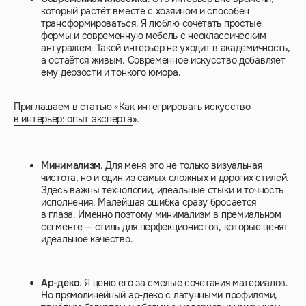
который растёт вместе с хозяином и способен
трансформироваться. Я люблю сочетать простые
формы и современную мебель с неоклассическим
антуражем. Такой интерьер не уходит в академичность,
а остаётся живым. Современное искусство добавляет
ему дерзости и тонкого юмора.
Приглашаем в статью «
Как интегрировать искусство
в интерьер: опыт эксперта
».
Минимализм
. Для меня это не только визуальная
чистота, но и один из самых сложных и дорогих стилей.
Здесь важны технологии, идеальные стыки и точность
исполнения. Малейшая ошибка сразу бросается
в глаза. Именно поэтому минимализм в премиальном
сегменте — стиль для перфекционистов, которые ценят
идеальное качество.
Ар-деко
. Я ценю его за смелые сочетания материалов.
Но прямолинейный ар-деко с латунными профилями,