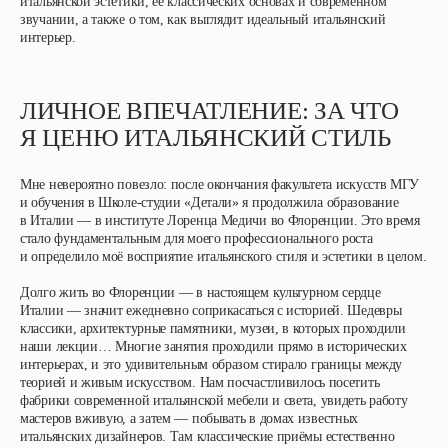
итальянской эстетики, её классических основах и современном
звучании, а также о том, как выглядит идеальный итальянский
интерьер.
ЛИЧНОЕ ВПЕЧАТЛЕНИЕ: ЗА ЧТО
Я ЦЕНЮ ИТАЛЬЯНСКИЙ СТИЛЬ
Мне невероятно повезло: после окончания факультета искусств МГУ
и обучения в Школе-студии «Детали» я продолжила образование
в Италии — в институте Лоренца Медичи во Флоренции. Это время
стало фундаментальным для моего профессионального роста
и определило моё восприятие итальянского стиля и эстетики в целом.
Долго жить во Флоренции — в настоящем культурном сердце
Италии — значит ежедневно соприкасаться с историей. Шедевры
классики, архитектурные памятники, музеи, в которых проходили
наши лекции… Многие занятия проходили прямо в исторических
интерьерах, и это удивительным образом стирало границы между
теорией и живым искусством. Нам посчастливилось посетить
фабрики современной итальянской мебели и света, увидеть работу
мастеров вживую, а затем — побывать в домах известных
итальянских дизайнеров. Там классические приёмы естественно