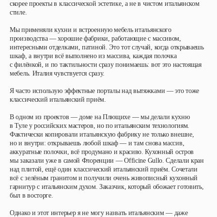
скорее проекты в классической эстетике, а не в чистом итальянском
стиле.
Мы применяли кухни и встроенную мебель итальянского
производства — хорошие фабрики, работающие с массивом,
интересными отделками, патиной. Это тот случай, когда открываешь
шкаф, а внутри всё выполнено из массива, каждая полочка
с филёнкой, и по тактильности сразу понимаешь: вот это настоящая
мебель. Италия чувствуется сразу.
Я часто использую эффектные порталы над вытяжками — это тоже
классический итальянский приём.
В одном из проектов — доме на Плющихе — мы делали кухню
в Туле у российских мастеров, но по итальянским технологиям.
Фактически копировали итальянскую фабрику не только внешне,
но и внутри: открываешь любой шкаф — и там снова массив,
аккуратные полочки, всё продумано и красиво. Кухонный остров
мы заказали уже в самой Флоренции — Officine Gullo. Сделали кран
над плитой, ещё один классический итальянский приём. Сочетали
всё с зелёным гранитом и получили очень живописный кухонный
гарнитур с итальянским духом. Заказчик, который обожает готовить,
был в восторге.
Однако и этот интерьер я не могу назвать итальянским — даже