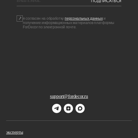
ПОДПИСАТЬСЯ
BAШ EMAIL
я согласен на обработку
персональных данных
и
получение информационных материалов платформы
ForDecor по электронной почте.
support@fordecor.ru
эксперты