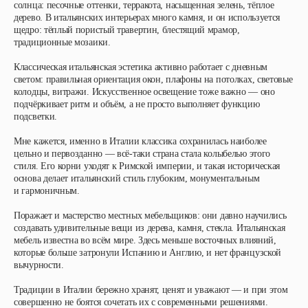
солнца: песочные оттенки, терракота, насыщенная зелень, тёплое
дерево. В итальянских интерьерах много камня, и он используется
щедро: тёплый пористый травертин, блестящий мрамор,
традиционные мозаики.
Классическая итальянская эстетика активно работает с дневным
светом: правильная ориентация окон, плафоны на потолках, световые
колодцы, витражи. Искусственное освещение тоже важно — оно
подчёркивает ритм и объём, а не просто выполняет функцию
подсветки.
Мне кажется, именно в Италии классика сохранилась наиболее
цельно и первозданно — всё-таки страна стала колыбелью этого
стиля. Его корни уходят к Римской империи, и такая историческая
основа делает итальянский стиль глубоким, монументальным
и гармоничным.
Поражает и мастерство местных мебельщиков: они давно научились
создавать удивительные вещи из дерева, камня, стекла. Итальянская
мебель известна во всём мире. Здесь меньше восточных влияний,
которые больше затронули Испанию и Англию, и нет французской
вычурности.
Традиции в Италии бережно хранят, ценят и уважают — и при этом
совершенно не боятся сочетать их с современными решениями.