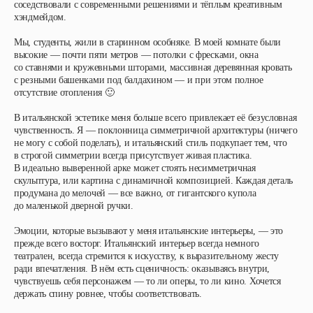
соседствовали с современными решениями и тёплым креативным
хэндмейдом.
Мы, студенты, жили в старинном особняке. В моей комнате были
высокие — почти пяти метров — потолки с фресками, окна
со ставнями и кружевными шторами, массивная деревянная кровать
с резными башенками под балдахином — и при этом полное
отсутствие отопления 🙂
В итальянской эстетике меня больше всего привлекает её безусловная
чувственность. Я — поклонница симметричной архитектуры (ничего
не могу с собой поделать), и итальянский стиль подкупает тем, что
в строгой симметрии всегда присутствует живая пластика.
В идеально выверенной арке может стоять несимметричная
скульптура, или картина с динамичной композицией. Каждая деталь
продумана до мелочей — все важно, от гигантского купола
до маленькой дверной ручки.
Эмоции, которые вызывают у меня итальянские интерьеры, — это
прежде всего восторг. Итальянский интерьер всегда немного
театрален, всегда стремится к искусству, к выразительному жесту
ради впечатления. В нём есть сценичность: оказываясь внутри,
чувствуешь себя персонажем — то ли оперы, то ли кино. Хочется
держать спину ровнее, чтобы соответствовать.