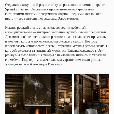
Отдельно скажу про барную стойку из роскошного камня — гранита
Splendor Fantasy. Он светится просто невероятно красивыми
гигантскими пятнами прозрачного кварца и перьями коньячного
цвета — это выглядит потрясающе. Завораживает.
Кстати, русский стиль у нас здесь совсем не лубочный,
а концептуальный — интерьер наполнен аутентичными предметами.
Для меня вообще очень важно развивать наш стиль через промыслы
и мотивы, которые так откликаются русскому сердцу. Поэтому
я постаралась использовать здесь интересные мотивы резьбы, эскизы
которой рисовала талантливый художник Татьяна Корелякова. Эту
резьбу мы выполнили из фанеры с наклеенным шпоном и украсили
ею мебель. Ещё одним замечательным украшением стали резные
лошадки пегасы Александра Ивасенко.