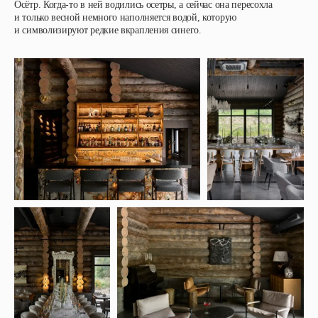
Осётр. Когда-то в ней водились осетры, а сейчас она пересохла
и только весной немного наполняется водой, которую
и символизируют редкие вкрапления синего.