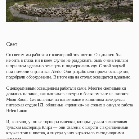
Свет
Со светом мы работали с ювелирной точностью. Он должен был
не бить в глаза, ни в коем случае не раздражать, быть очень теплым
и при этом идеально освещать и подчеркивать еду. С этой задачей
нам помогли справиться Aledo. Они разработали проект освещения,
подобрали оборудование. В итоге еда на столах освещается идеально.
С декоративным освещением работали сами. Многие светильники
делались на заказ, как например люстры в большом зале из палочек
Moon Room. Светильники из папье-маше в каминном зале делала
питерская студия IZI, обливные «пряники» на стенах в санузле работа
Helen Loom.
И, конечно, уютные торшеры валенки, которые делала талантливая
тульская мастерица Клара — они свалены с шерсти с вкраплениями
кружев трав и цветов, а внутри у них каркасы со светодиодными
лентами.