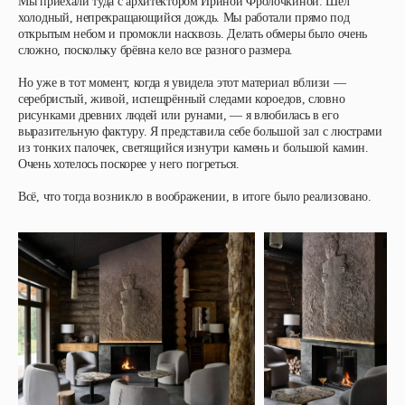
Мы приехали туда с архитектором Ириной Фролочкиной. Шёл
холодный, непрекращающийся дождь. Мы работали прямо под
открытым небом и промокли насквозь. Делать обмеры было очень
сложно, поскольку брёвна кело все разного размера.
Но уже в тот момент, когда я увидела этот материал вблизи —
серебристый, живой, испещрённый следами короедов, словно
рисунками древних людей или рунами, — я влюбилась в его
выразительную фактуру. Я представила себе большой зал с люстрами
из тонких палочек, светящийся изнутри камень и большой камин.
Очень хотелось поскорее у него погреться.
Всё, что тогда возникло в воображении, в итоге было реализовано.