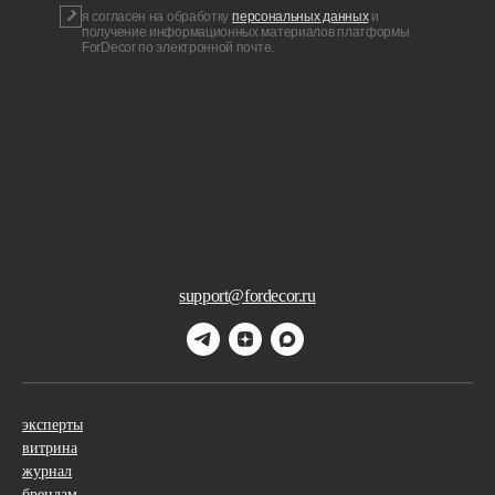
я согласен на обработку
персональных данных
и
получение информационных материалов платформы
ForDecor по электронной почте.
support@fordecor.ru
эксперты
витрина
журнал
брендам