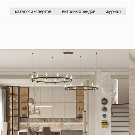
каталог экспертов
витрина брендов
журнал
каталог экспертов
витрина брендов
журнал