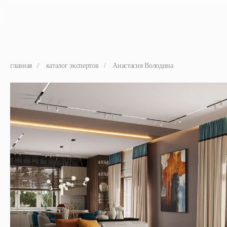
главная
/
каталог экспертов
/
Анастасия Володина