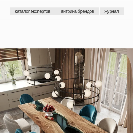
каталог экспертов
витрина брендов
журнал
каталог экспертов
витрина брендов
журнал