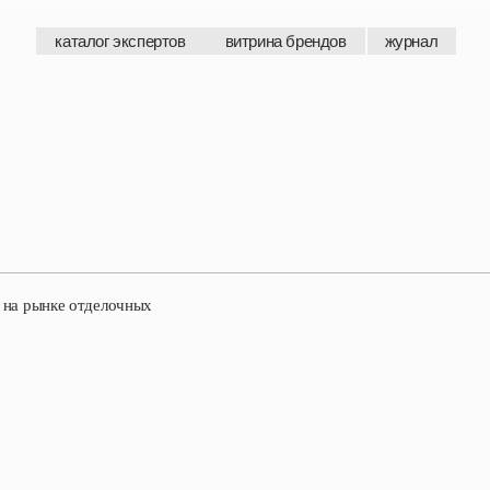
каталог экспертов
витрина брендов
журнал
каталог экспертов
витрина брендов
журнал
 на рынке отделочных