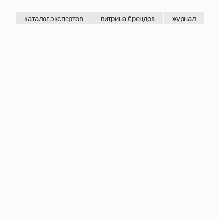
каталог экспертов
витрина брендов
журнал
каталог экспертов
витрина брендов
журнал