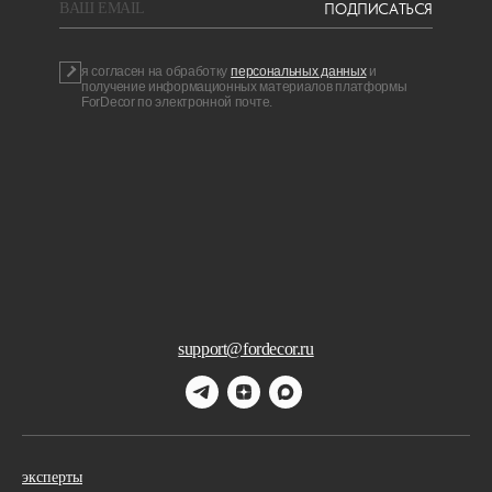
ПОДПИСАТЬСЯ
BAШ EMAIL
я согласен на обработку
персональных данных
и
получение информационных материалов платформы
ForDecor по электронной почте.
support@fordecor.ru
эксперты