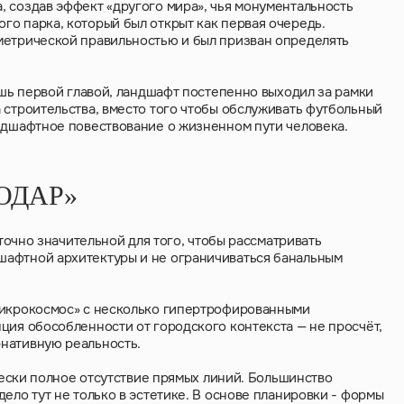
 создав эффект «другого мира», чья монументальность
о парка, который был открыт как первая очередь.
метрической правильностью и был призван определять
ишь первой главой, ландшафт постепенно выходил за рамки
 строительства, вместо того чтобы обслуживать футбольный
андшафтное повествование о жизненном пути человека.
ОДАР»
аточно значительной для того, чтобы рассматривать
шафтной архитектуры и не ограничиваться банальным
микрокосмос» с несколько гипертрофированными
ция обособленности от городского контекста — не просчёт,
нативную реальность.
ически полное отсутствие прямых линий. Большинство
ело тут не только в эстетике. В основе планировки - формы