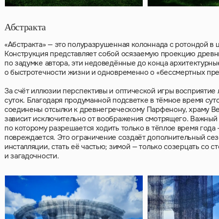
Абстракта
«Абстракта» — это полуразрушенная колоннада с ротондой в 
Конструкция представляет собой осязаемую проекцию древн
по задумке автора, эти недоведённые до конца архитектурн
о быстротечности жизни и одновременно о «бессмертных пре
За счёт иллюзии перспективы и оптической игры восприятие 
суток. Благодаря продуманной подсветке в тёмное время сут
соединены отсылки к древнегреческому Парфенону, храму В
зависит исключительно от воображения смотрящего. Важный а
по которому разрешается ходить только в тёплое время года 
повреждается. Это ограничение создаёт дополнительный сез
инсталляции, стать её частью; зимой — только созерцать со 
и загадочности.