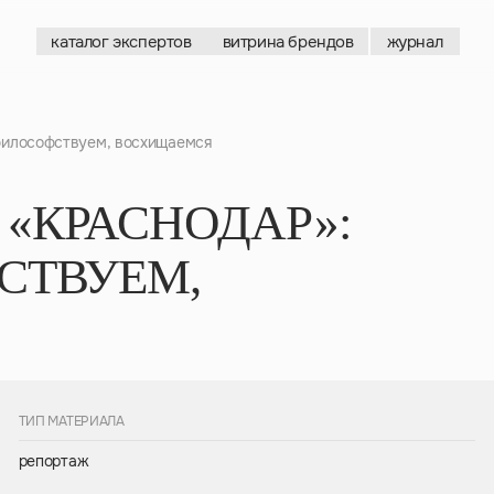
каталог экспертов
витрина брендов
журнал
каталог экспертов
витрина брендов
журнал
 философствуем, восхищаемся
«КРАСНОДАР»:
СТВУЕМ,
ТИП МАТЕРИАЛА
репортаж