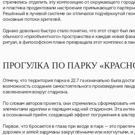
стремились отделить эту композицию от окружающего города,
и пластика продиктовали настроение примыкающего партерног
Решённый в лучевой системе он отличался подчёркнутой гео
основные потоки зрителей.
Однако довольно быстро стало понятно, что этот старт был л
обычного «приобъектного» пространства и каждая новая фаза
ритуал, в философском плане превращала этот комплекс в л
ПРОГУЛКА ПО ПАРКУ «КРАСН
Отмечу, что территория парка в 22,7 га изначально была дост
возможность создания самостоятельного произведения ланд
озеленением вокруг стадиона.
По словам авторов проекта, они стремились сформировать «
элементами идиллии и парящим над ней стадионом. Эта интен
а осознанный приём, создающий эффект погружения в альтер
Первое, что бросается в глаза при входе в парк — это практ
дорожек и аллей задуманы закруглёнными или изогнутыми, и д