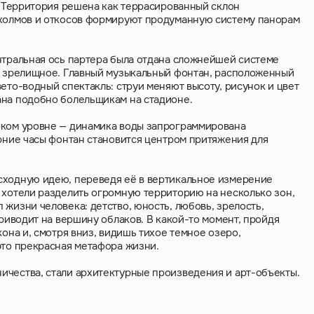
ы. Территория решена как террасированный склон
 холмов и откосов формируют продуманную систему панорам
нтральная ось партера была отдана сложнейшей системе
 в зрелищное. Главный музыкальный фонтан, расположенный
ето-водный спектакль: струи меняют высоту, рисунок и цвет
ана подобно болельщикам на стадионе.
оком уровне — динамика воды запрограммирована
ерние часы фонтан становится центром притяжения для
сходную идею, переведя её в вертикальное измерение
 хотели разделить огромную территорию на несколько зон,
жизни человека: детство, юность, любовь, зрелость,
приводит на вершину облаков. В какой-то момент, пройдя
кона и, смотря вниз, видишь тихое темное озеро,
это прекрасная метафора жизни.
ичества, стали архитектурные произведения и арт-объекты.