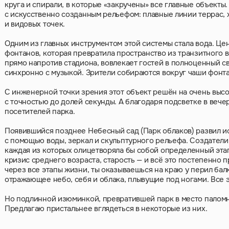
круга и спирали, в которые «закручены» все главные объект
с искусственно созданным рельефом: плавные линии террас,
и видовых точек.
Одним из главных инструментом этой системы стала вода. Це
фонтанов, которая превратила пространство из транзитного
прямо напротив стадиона, вовлекает гостей в полноценный св
синхронно с музыкой. Зрители собираются вокруг чаши фонт
С инженерной точки зрения этот объект решён на очень выс
с точностью до долей секунды. А благодаря подсветке в веч
посетителей парка.
Появившийся позднее Небесный сад (Парк облаков) развил и
с помощью воды, зеркал и скульптурного рельефа. Создатели
каждая из которых олицетворяла бы собой определенный этап 
кризис среднего возраста, старость — и всё это постепенно 
через все этапы жизни, ты оказываешься на краю у перил бал
отражающее небо, себя и облака, плывущие под ногами. Все 
Но подлинной изюминкой, превратившей парк в место паломн
Предлагаю пристальнее вглядеться в некоторые из них.