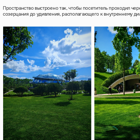
Пространство выстроено так, чтобы посетитель проходил че
созерцания до удивления, располагающего к внутреннему диа