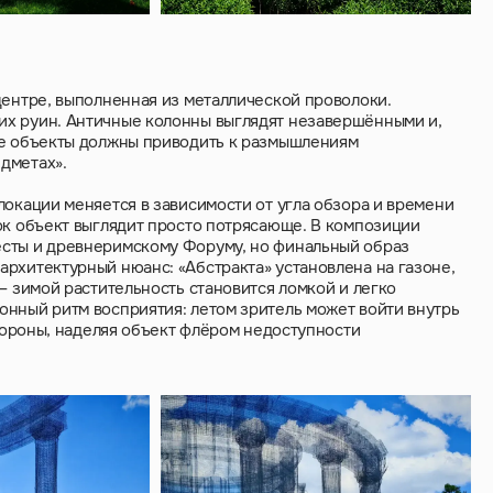
центре, выполненная из металлической проволоки.
их руин. Античные колонны выглядят незавершёнными и,
ые объекты должны приводить к размышлениям
дметах».
локации меняется в зависимости от угла обзора и времени
ок объект выглядит просто потрясающе. В композиции
есты и древнеримскому Форуму, но финальный образ
рхитектурный нюанс: «Абстракта» установлена на газоне,
— зимой растительность становится ломкой и легко
онный ритм восприятия: летом зритель может войти внутрь
стороны, наделяя объект флёром недоступности