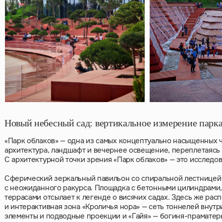
Новый небесный сад: вертикальное измерение парк
«Парк облаков» — одна из самых концептуально насыщенных ч
архитектура, ландшафт и вечернее освещение, переплетаясь 
С архитектурной точки зрения «Парк облаков» — это исследо
Сферический зеркальный павильон со спиральной лестницей 
с неожиданного ракурса. Площадка с бетонными цилиндрами
террасами отсылает к легенде о висячих садах. Здесь же ра
и интерактивная зона «Кроличья нора» — сеть тоннелей внутр
элементы и подводные проекции и «Гайя» — богиня-праматерь