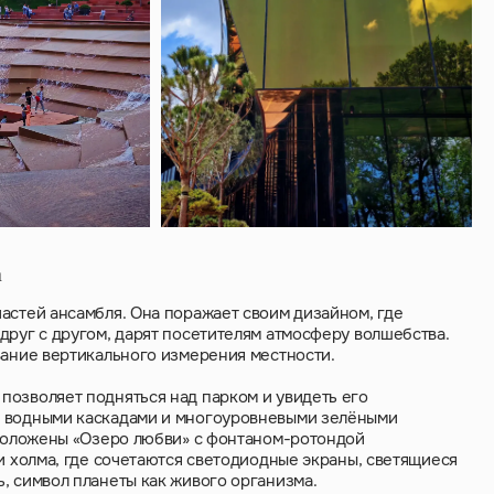
а
астей ансамбля. Она поражает своим дизайном, где
друг с другом, дарят посетителям атмосферу волшебства.
вание вертикального измерения местности.
позволяет подняться над парком и увидеть его
, водными каскадами и многоуровневыми зелёными
сположены «Озеро любви» с фонтаном-ротондой
и холма, где сочетаются светодиодные экраны, светящиеся
, символ планеты как живого организма.