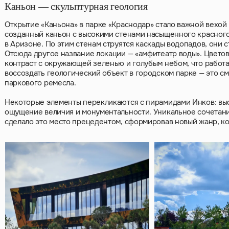
Каньон — скульптурная геология
Открытие «Каньона» в парке «Краснодар» стало важной вехой
созданный каньон с высокими стенами насыщенного красного
в Аризоне. По этим стенам струятся каскады водопадов, они
Отсюда другое название локации — «амфитеатр воды». Цвет
контраст с окружающей зеленью и голубым небом, что работа
воссоздать геологический объект в городском парке — это с
паркового ремесла.
Некоторые элементы перекликаются с пирамидами Инков: выст
ощущение величия и монументальности. Уникальное сочетан
сделало это место прецедентом, сформировав новый жанр, к