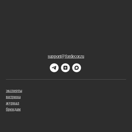
support@fordecor.ru
эксперты
витрина
журнал
брендам