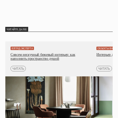
ЧИТАЙТЕ ДАЛЕЕ
ВЗГЛЯД ЭКСПЕРТА
ОБЪЕКТЫ ВНИМ
Совсем нескучный бежевый интерьер: как
Интерьер детс
наполнить пространство душой