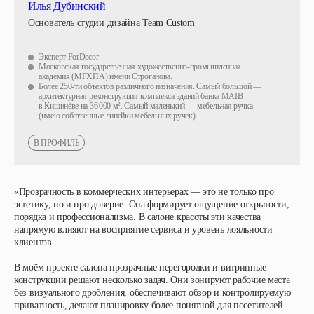
Илья Дубинский
Основатель студии дизайна Team Custom
Эксперт ForDecor
Московская государственная художественно-промышленная
академия (МГХПА) имени Строганова.
Более 250-ти объектов различного назначения. Самый большой —
архитектурная реконструкция комплекса зданий банка MAIB
в Кишинёве на 36 000 м². Самый маленький — мебельная ручка
(имею собственные линейки мебельных ручек).
В ПРОФИЛЬ
«Прозрачность в коммерческих интерьерах — это не только про
эстетику, но и про доверие. Она формирует ощущение открытости,
порядка и профессионализма. В салоне красоты эти качества
напрямую влияют на восприятие сервиса и уровень лояльности
клиентов.
В моём проекте салона прозрачные перегородки и витринные
конструкции решают несколько задач. Они зонируют рабочие места
без визуального дробления, обеспечивают обзор и контролируемую
приватность, делают планировку более понятной для посетителей.