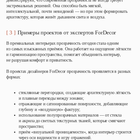
демонстрируют, что современная прозрачность не всегда требует
экстремальных решений. Она способна быть мягкой,
интеллектуальной, почти невидимой — но при этом формировать
архитектуру, которая живёт дыханием света и воздуха.
[ 3 ]
Примеры проектов от экспертов ForDecor
В премиальных интерьерах прозрачность сегодня стала одним
из самых изысканных приёмов. Она работает на ощущение лёгкости
и гармонизацию пространства, помогает объединить интерьер,
не разрушая комфорт и приватность.
В проектах дизайнеров ForDecor прозрачность проявляется в разных
формах:
стеклянные перегородки, создающие архитектурную лёгкость
и плавные переходы между зонами;
отражающие и сатинированные поверхности, добавляющие
глубину и «воздушную» фактуру;
использование полупрозрачных материалов — от стекла
и акрила до светлых текстурных тканей, которые смягчают
пространство;
приём «визуальной проницаемости», когда интерьер строится
через оси видимости и игру отражений.