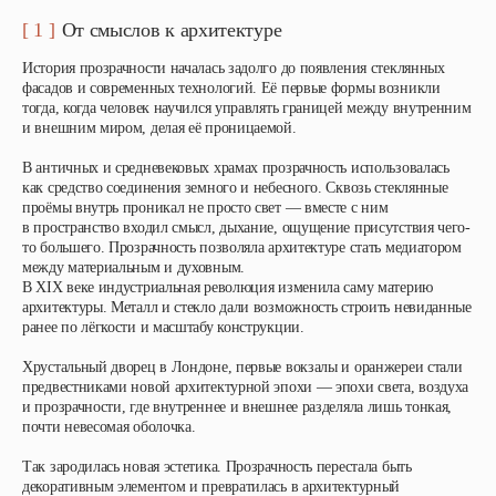
[ 1 ]
От смыслов к архитектуре
История прозрачности началась задолго до появления стеклянных
фасадов и современных технологий. Её первые формы возникли
тогда, когда человек научился управлять границей между внутренним
и внешним миром, делая её проницаемой.
В античных и средневековых храмах прозрачность использовалась
как средство соединения земного и небесного. Сквозь стеклянные
проёмы внутрь проникал не просто свет — вместе с ним
в пространство входил смысл, дыхание, ощущение присутствия чего-
то большего. Прозрачность позволяла архитектуре стать медиатором
между материальным и духовным.
В XIX веке индустриальная революция изменила саму материю
архитектуры. Металл и стекло дали возможность строить невиданные
ранее по лёгкости и масштабу конструкции.
Хрустальный дворец в Лондоне, первые вокзалы и оранжереи стали
предвестниками новой архитектурной эпохи — эпохи света, воздуха
и прозрачности, где внутреннее и внешнее разделяла лишь тонкая,
почти невесомая оболочка.
Так зародилась новая эстетика. Прозрачность перестала быть
декоративным элементом и превратилась в архитектурный