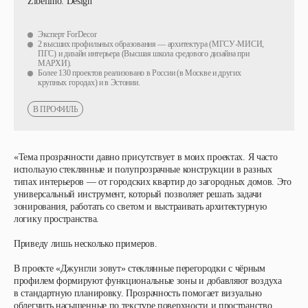
Zibellino. Design
Эксперт ForDecor
2 высших профильных образования — архитектура (МГСУ-МИСИ,
ПГС) и дизайн интерьера (Высшая школа средового дизайна при
МАРХИ).
Более 130 проектов реализовано в России (в Москве и других
крупных городах) и в Эстонии.
В ПРОФИЛЬ
«Тема прозрачности давно присутствует в моих проектах. Я часто
использую стеклянные и полупрозрачные конструкции в разных
типах интерьеров — от городских квартир до загородных домов. Это
универсальный инструмент, который позволяет решать задачи
зонирования, работать со светом и выстраивать архитектурную
логику пространства.
Приведу лишь несколько примеров.
В проекте
«Джунгли зовут»
стеклянные перегородки с чёрным
профилем формируют функциональные зоны и добавляют воздуха
в стандартную планировку. Прозрачность помогает визуально
облегчить насыщенные по текстуре поверхности и пространство