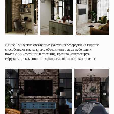
В
Blue Loft
легкие стеклянные участки перегородки из кирпича
способствуют визуально му объединению двух небольших
помещений (гостиной и спальни), красиво контрастируя
с брутальной каменной поверхностью основной части стены.