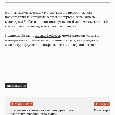
Если вы задумываетесь, как использовать прозрачные или
полупрозрачные материалы в своём интерьере, обращайтесь
к экспертам ForDecor
— они помогут найти баланс между эстетикой,
комфортом и индивидуальностью пространства.
Подписывайтесь на
журнал ForDecor
, чтобы первыми узнавать
о тенденциях в премиальном дизайне и видеть, как рождается
архитектура будущего — открытая, честная и вдохновляющая.
ЧИТАЙТЕ ДАЛЕЕ
ВЗГЛЯД ЭКСПЕРТА
ОБЪЕКТЫ ВНИМ
Совсем нескучный бежевый интерьер: как
Интерьер детс
наполнить пространство душой