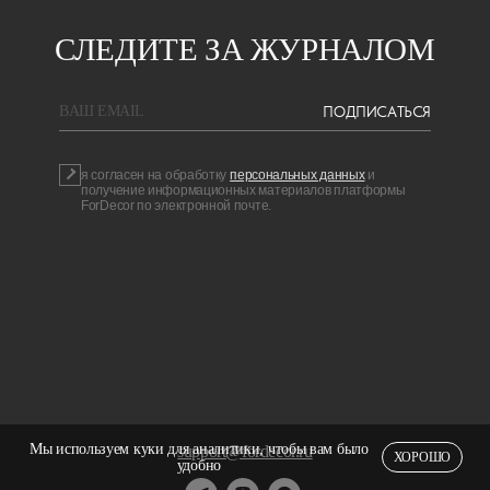
СЛЕДИТЕ ЗА ЖУРНАЛОМ
ПОДПИСАТЬСЯ
BAШ EMAIL
я согласен на обработку
персональных данных
и
получение информационных материалов платформы
ForDecor по электронной почте.
Мы используем куки для аналитики, чтобы вам было
support@fordecor.ru
ХОРОШО
НАШ КАНАЛ
удобно