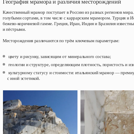
География мрамора и различия месторождений
Качественный мрамор поступает в Россию из разных регионов мира.
голубыми сортами, в том числе с каррарским мрамором. Турция и 
бежево-коричневой гамме. Греция, Иран, Индия и Бразилия извест
и пёстрыми.
Месторождения различаются по трём ключевым параметрам:
цвету и рисунку, зависящим от минерального состава;
геологии и структуре, определяющим плотность, пористость и из
культурному статусу и стоимости: итальянский мрамор — премиу
с иной эстетикой.