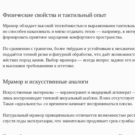
Физические свойства и тактильный опыт
Мрамор обладает высокой теплоёмкостью и выраженными тактильны
но способен накапливать и мягко отдавать тепло — например, в инте
формировать приятное ощущение комфортного пространства.
По сравнению с гранитом, более твёрдым и устойчивым к механиче
поддаётся точной резке и фигурной обработке, что даёт возможнос
жёстких пород камня. Выбор мрамора — всегда вопрос задачи: его 
и высокими требованиями к эстетике.
Мрамор и искусственные аналоги
Искусственные материалы — керамогранит и кварцевый агломерат —
лишь воспроизводят типовой визуальный шаблон. В них отсутствует
Такая «идеальность» со временем начинает восприниматься плоско.
Натуральный мрамор принципиально отличается возможностью рест
спустя годы эксплуатации, что значительно продлевает срок службы