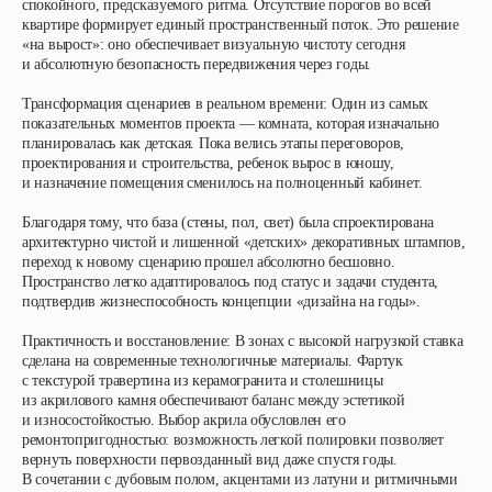
спокойного, предсказуемого ритма. Отсутствие порогов во всей
квартире формирует единый пространственный поток. Это решение
«на вырост»: оно обеспечивает визуальную чистоту сегодня
и абсолютную безопасность передвижения через годы.
Трансформация сценариев в реальном времени
: Один из самых
показательных моментов проекта — комната, которая изначально
планировалась как детская. Пока велись этапы переговоров,
проектирования и строительства, ребенок вырос в юношу,
и назначение помещения сменилось на полноценный кабинет.
Благодаря тому, что база (стены, пол, свет) была спроектирована
архитектурно чистой и лишенной «детских» декоративных штампов,
переход к новому сценарию прошел абсолютно бесшовно.
Пространство легко адаптировалось под статус и задачи студента,
подтвердив жизнеспособность концепции «дизайна на годы».
Практичность и восстановление
: В зонах с высокой нагрузкой ставка
сделана на современные технологичные материалы. Фартук
с текстурой травертина из керамогранита и столешницы
из акрилового камня обеспечивают баланс между эстетикой
и износостойкостью. Выбор акрила обусловлен его
ремонтопригодностью: возможность легкой полировки позволяет
вернуть поверхности первозданный вид даже спустя годы.
В сочетании с дубовым полом, акцентами из латуни и ритмичными