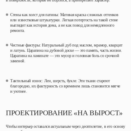
в поверхности, которые не портятся, а приобретают характер.
Стены как холст для патины
: Матовая краска сложных оттенков
или известковые штукатурки. Легкая потертость на такой стене
выглядит как история дома, а не как повод для немедленного
ремонта.
Честные фактуры
: Натуральный дуб под маслом, мрамор, кварцит
и латунь. Царапина на дубовой доске — это память, часть жизни.
Царапина на ламинате — это мусор и головная боль со срочной
заменой.
Тактильный износ
: Лен, шерсть, букле. Эти ткани стареют
благородно, их фактурность со временем лишь становится мягче
и уютнее.
ПРОЕКТИРОВАНИЕ «НА ВЫРОСТ»
Чтобы интерьер оставался актуальным через десятилетие, в его основу