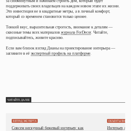
за сиюминутным и начинаем строить дом, который будет
поддерживать своих владельцев на каждом новом этапе их жизни.
Это инвестиция не в квадратные метры, а в личный комфорт,
который со временем становится только ценнее.
Тонкий вкус, выразительная строгость, внимание к деталям —
сквозные темы всех материалов
журнала ForDecor
. Читайте,
подписывайтесь, живите красиво.
Если вам близок взгляд Дианы на проектирование интерьера —
загляните в её
экспертный профиль на платформе
.
ЧИТАЙТЕ ДАЛЕЕ
ВЗГЛЯД ЭКСПЕРТА
ОБЪЕКТЫ ВНИМ
Совсем нескучный бежевый интерьер: как
Интерьер детс