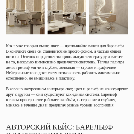
Как я уже говорил выше, цвет — чрезвычайно важен для барельефа.
В контексте света он становится не просто фоном, а частью общей
оптики. Оттенок определяет эмоциональную температуру и влияет
на то, насколько интенсивно проявляется светотень. Тёплая палитра
делает рельеф мягче и глубже, холодная — строже и графичнее.
Нейтральные тона дают свету возможность работать максимально
естественно, не вмешиваясь в пластику.
В хорошо настроенном интерьере свет, цвет и рельеф не конкурируют
друг с другом — они существуют как единая система. Барельеф
в таком пространстве работает на объём, настроение и глубину,
меняясь в течение дня и предлагая разные уровни восприятия.
АВТОРСКИЙ КЕЙС: БАРЕЛЬЕФ