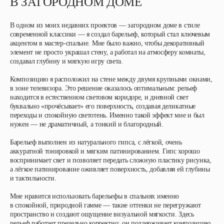
В ЗАГОРОДНОМ ДОМЕ
В одном из моих недавних проектов — загородном доме в стиле
современной классики — я создал барельеф, который стал ключевым
акцентом в мастер-спальне. Мне было важно, чтобы декоративный
элемент не просто украшал стену, а работал на атмосферу комнаты,
создавал глубину и мягкую игру света.
Композицию я расположил на стене между двумя крупными окнами,
в зоне телевизора. Это решение оказалось оптимальным: рельеф
находится в естественном световом коридоре, и дневной свет
буквально «прочёсывает» его поверхность, создавая деликатные
переходы и спокойную светотень. Именно такой эффект мне и был
нужен — не драматичный, а тонкий и благородный.
Барельеф выполнен из натурального гипса, с лёгкой, очень
аккуратной тонировкой и мягким патинированием. Гипс хорошо
воспринимает свет и позволяет передать сложную пластику рисунка,
а лёгкое патинирование оживляет поверхность, добавляя ей глубины
и тактильности.
Мне нравится использовать барельефы в спальнях именно
в спокойной, природной гамме — такие оттенки не перегружают
пространство и создают ощущение визуальной мягкости. Здесь
рельеф работает предельно корректно: он поддерживает композицию