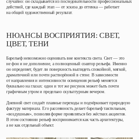
случайно: он складывается из последовательности профессиональных
действий, где каждый этап — от эскиза до оттенка — работает
на общий художественный результат.
НЮАНСЫ ВОСПРИЯТИЯ: СВЕТ,
ЦВЕТ, ТЕНИ
Барельеф невозможно оценивать вне контекста света. Свет — это
не фон и не дополнение, а полноценный соавтор рельефа. Именно
он определяет, будет ли поверхность выглядеть спокойной, мягкой,
драматичной или почти растворённой в стене. В зависимости
от направления и интенсивности освещения рельеф меняется
буквально на глазах: один и тот же рисунок может быть почти
графичным утром и предельно скульптурным вечером.
Дневной свет создаёт плавные переходы и подчёркивает природную
фактуру материала. Его рассеянность делает барельеф тактильным,
«воздушным», позволяя форме проявляться без жёстких акцентов.
В этом состоянии рельеф воспринимается как часть архитектуры,
а не как отдельный объект.