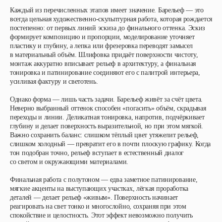
Каждый из перечисленных этапов имеет значение. Барельеф — это
всегда цельная художественно-скульптурная работа, которая рождается
постепенно: от первых линий эскиза до финального оттенка. Эскиз
формирует композицию и пропорции, моделирование уточняет
пластику и глубину, а лепка или фрезеровка переводят замысел
в материальный объём. Шлифовка придаёт поверхности чистоту,
монтаж аккуратно вписывает рельеф в архитектуру, а финальная
тонировка и патинирование соединяют его с палитрой интерьера,
усиливая фактуру и светотень.
Однако форма — лишь часть задачи. Барельеф живёт за счёт цвета.
Неверно выбранный оттенок способен «погасить» объём, скрадывая
переходы и линии. Деликатная тонировка, напротив, подчёркивает
глубину и делает поверхность выразительной, но при этом мягкой.
Важно сохранить баланс: слишком тёплый цвет утяжелит рельеф,
слишком холодный — превратит его в почти плоскую графику. Когда
тон подобран точно, рельеф вступает в естественный диалог
со светом и окружающими материалами.
Финальная работа с полутоном — едва заметное патинирование,
мягкие акценты на выступающих участках, лёгкая проработка
деталей — делает рельеф «живым». Поверхность начинает
реагировать на свет тонко и многослойно, сохраняя при этом
спокойствие и целостность. Этот эффект невозможно получить