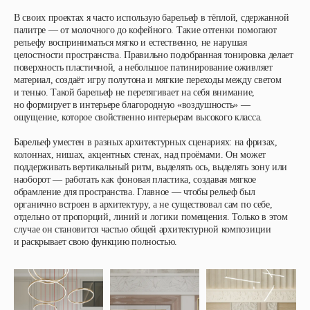
В своих проектах я часто использую барельеф в тёплой, сдержанной
палитре — от молочного до кофейного. Такие оттенки помогают
рельефу восприниматься мягко и естественно, не нарушая
целостности пространства. Правильно подобранная тонировка делает
поверхность пластичной, а небольшое патинирование оживляет
материал, создаёт игру полутона и мягкие переходы между светом
и тенью. Такой барельеф не перетягивает на себя внимание,
но формирует в интерьере благородную «воздушность» —
ощущение, которое свойственно интерьерам высокого класса.
Барельеф уместен в разных архитектурных сценариях: на фризах,
колоннах, нишах, акцентных стенах, над проёмами. Он может
поддерживать вертикальный ритм, выделять ось, выделять зону или
наоборот — работать как фоновая пластика, создавая мягкое
обрамление для пространства. Главное — чтобы рельеф был
органично встроен в архитектуру, а не существовал сам по себе,
отдельно от пропорций, линий и логики помещения. Только в этом
случае он становится частью общей архитектурной композиции
и раскрывает свою функцию полностью.