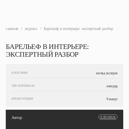
главная
/
журнал
/
Барельеф в интерьере: экспертный разбор
БАРЕЛЬЕФ В ИНТЕРЬЕРЕ:
ЭКСПЕРТНЫЙ РАЗБОР
КАТЕГОРИЯ
взгляд эксперта
ТИП МАТЕРИАЛА
лонгрид
ВРЕМЯ ЧТЕНИЯ
9 минут
Автор:
В ПРОФИЛЬ