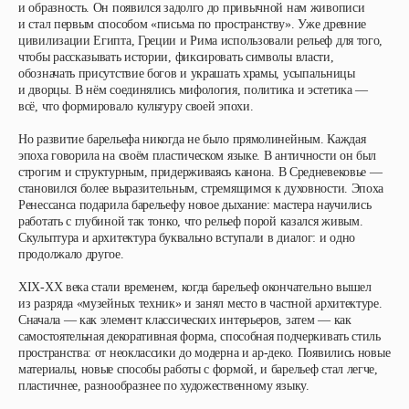
и образность. Он появился задолго до привычной нам живописи
и стал первым способом «письма по пространству». Уже древние
цивилизации Египта, Греции и Рима использовали рельеф для того,
чтобы рассказывать истории, фиксировать символы власти,
обозначать присутствие богов и украшать храмы, усыпальницы
и дворцы. В нём соединялись мифология, политика и эстетика —
всё, что формировало культуру своей эпохи.
Но развитие барельефа никогда не было прямолинейным. Каждая
эпоха говорила на своём пластическом языке. В античности он был
строгим и структурным, придерживаясь канона. В Средневековье —
становился более выразительным, стремящимся к духовности. Эпоха
Ренессанса подарила барельефу новое дыхание: мастера научились
работать с глубиной так тонко, что рельеф порой казался живым.
Скульптура и архитектура буквально вступали в диалог: и одно
продолжало другое.
XIX-XX века стали временем, когда барельеф окончательно вышел
из разряда «музейных техник» и занял место в частной архитектуре.
Сначала — как элемент классических интерьеров, затем — как
самостоятельная декоративная форма, способная подчеркивать стиль
пространства: от неоклассики до модерна и ар-деко. Появились новые
материалы, новые способы работы с формой, и барельеф стал легче,
пластичнее, разнообразнее по художественному языку.