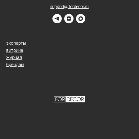
support@fordecor.ru
эксперты
витрина
журнал
брендам