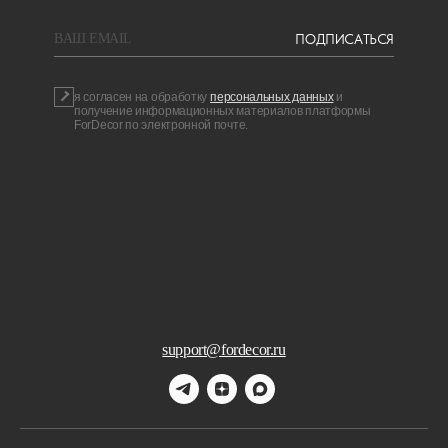
ПОДПИСАТЬСЯ
BAШ EMAIL
я согласен на обработку
персональных данных
и
получение информационных материалов платформы
ForDecor по электронной почте.
support@fordecor.ru