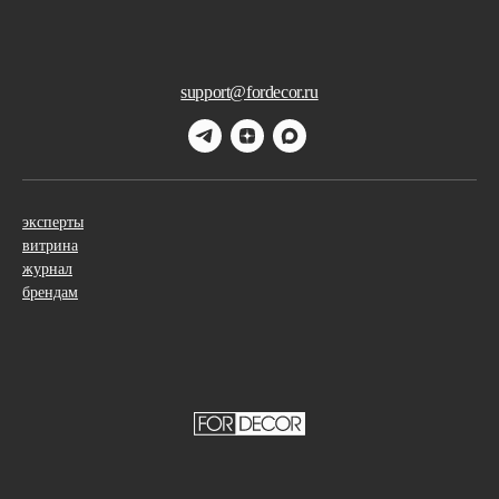
support@fordecor.ru
эксперты
витрина
журнал
брендам