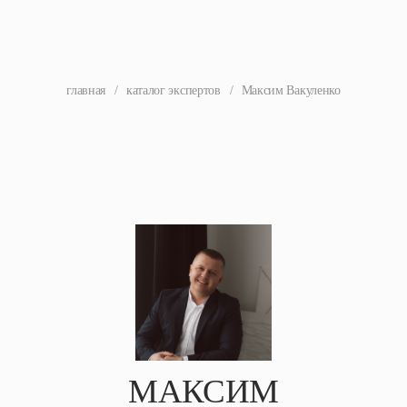
главная
/
каталог экспертов
/
Максим Вакуленко
МАКСИМ