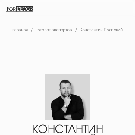
главная
/
каталог экспертов
/
Константин Паевский
КОНСТАНТИН