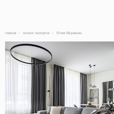
главная
/
каталог экспертов
/
Юлия Муравьева