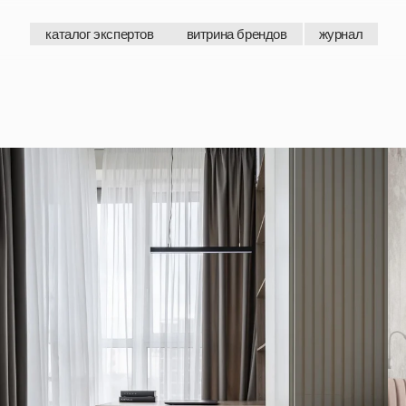
каталог экспертов
витрина брендов
журнал
каталог экспертов
витрина брендов
журнал