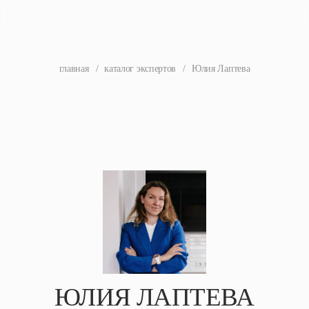
главная
/
каталог экспертов
/
Юлия Лаптева
ЮЛИЯ ЛАПТЕВА