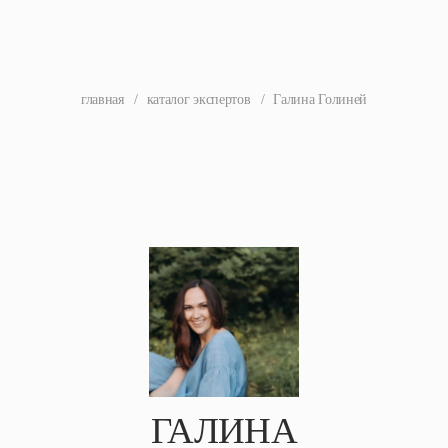
главная
/
каталог экспертов
/
Галина Голиней
ГАЛИНА