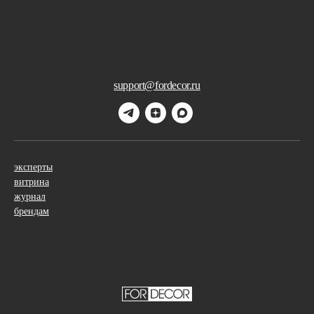
support@fordecor.ru
эксперты
витрина
журнал
брендам