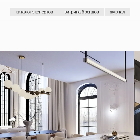
каталог экспертов
витрина брендов
журнал
каталог экспертов
витрина брендов
журнал