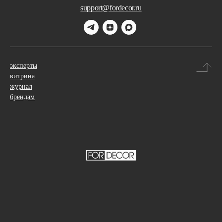
support@fordecor.ru
эксперты
витрина
журнал
брендам