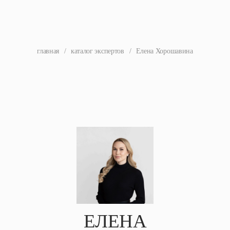
главная
/
каталог экспертов
/
Елена Хорошавина
ЕЛЕНА