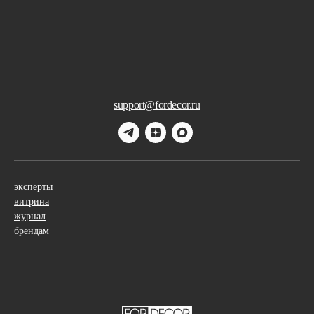
support@fordecor.ru
эксперты
витрина
журнал
брендам