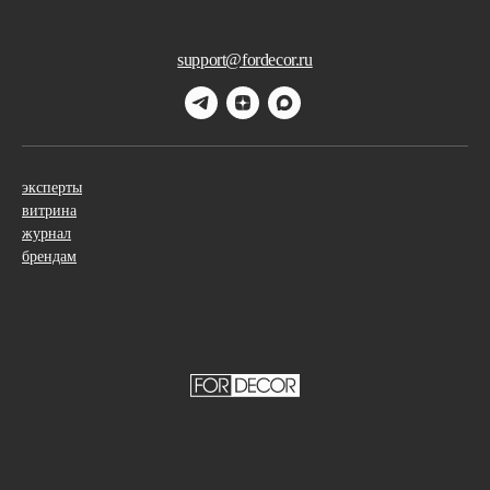
support@fordecor.ru
эксперты
витрина
журнал
брендам