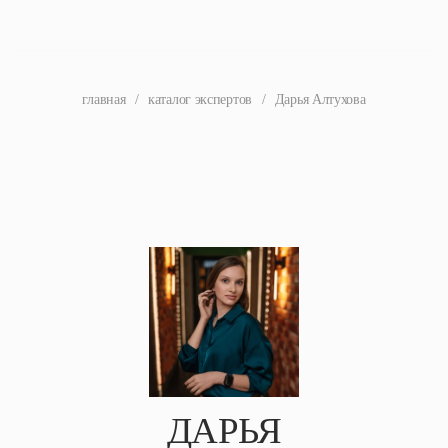
главная
/
каталог экспертов
/
Дарья Алтухова
ДАРЬЯ