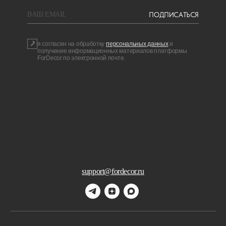
ПОДПИСАТЬСЯ
BAШ EMAIL
я согласен на обработку
персональных данных
и
получение информационных материалов платформы
ForDecor по электронной почте.
support@fordecor.ru